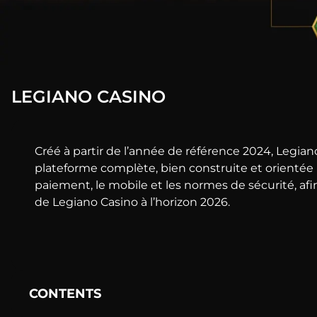
LEGIANO CASINO
Créé à partir de l’année de référence 2024, Legia
plateforme complète, bien construite et orientée bo
paiement, le mobile et les normes de sécurité, afi
de Legiano Casino à l’horizon 2026.
CONTENTS