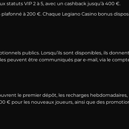
 statuts VIP 2 à 5, avec un cashback jusqu’à 400 €.
lafonné à 200 €. Chaque Legiano Casino bonus dispose d
ionnels publics. Lorsqu’ils sont disponibles, ils donne
des peuvent être communiqués par e-mail, via le compt
ouvrent le premier dépôt, les recharges hebdomadaires, l
0 € pour les nouveaux joueurs, ainsi que des promotion