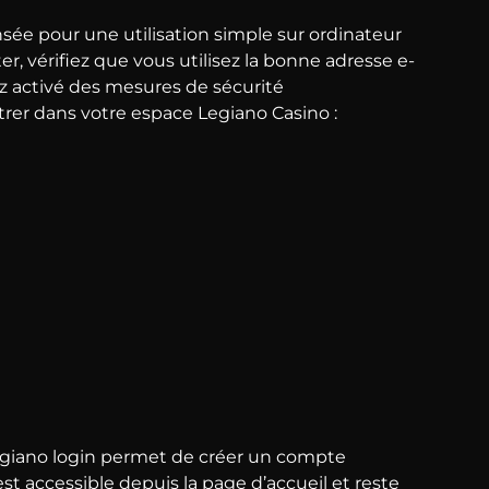
sée pour une utilisation simple sur ordinateur
, vérifiez que vous utilisez la bonne adresse e-
ez activé des mesures de sécurité
trer dans votre espace Legiano Casino :
Legiano login permet de créer un compte
st accessible depuis la page d’accueil et reste