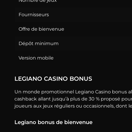
Nombre de jeux
Machines à sous
Jeux de société
Fournisseurs
Casino en direct
Offre de bienvenue
Mini-jeux et jackpots
Dépôt minimum
Fournisseurs de jeux à Legiano
Version mobile
Legiano paris sportifs
Legiano Casino mobile
LEGIANO CASINO BONUS
Legiano Casino app
Un monde promotionnel Legiano Casino bonus all
Modes de paiement
cashback allant jusqu’à plus de 30 % proposé pour 
joueurs aux jeux réguliers ou occasionnels, dont le
Comment effectuer un dépôt chez Legiano ?
Legiano Casino retrait
Legiano bonus de bienvenue
Sécurité et jeu responsable Legiano