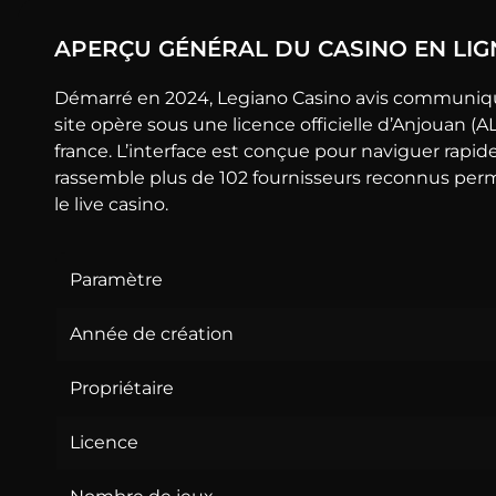
Aperçu général du casino en ligne Legiano
APERÇU GÉNÉRAL DU CASINO EN LIG
Legiano casino bonus
Démarré en 2024, Legiano Casino avis communique s
Legiano bonus de bienvenue
site opère sous une licence officielle d’Anjouan (
Legiano Casino bonus sans dépôt
france. L’interface est conçue pour naviguer rap
rassemble plus de 102 fournisseurs reconnus perm
Bonus réguliers
le live casino.
Code promo Legiano Casino
Paramètre
Bonus pour les paris sportifs
Legiano Casino connexion
Année de création
Legiano Casino inscription
Propriétaire
Legiano verification
Licence
Jeux disponibles sur Legiano Casino