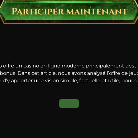
no offre un casino en ligne moderne principalement dest
nus. Dans cet article, nous avons analysé l’offre de jeux,
n d’y apporter une vision simple, factuelle et utile, po