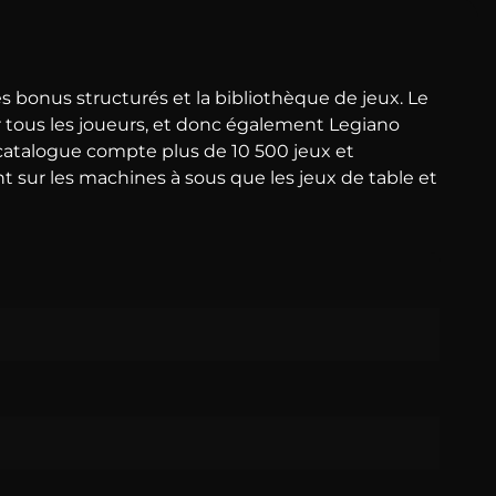
 bonus structurés et la bibliothèque de jeux. Le
ur tous les joueurs, et donc également Legiano
catalogue compte plus de 10 500 jeux et
 sur les machines à sous que les jeux de table et