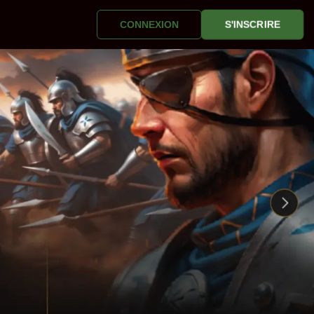
S'INSCRIRE
CONNEXION