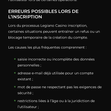
ERREURS POSSIBLES LORS DE
L’INSCRIPTION
Lors du processus Legiano Casino inscription,
certaines situations peuvent entraîner un refus ou un
blocage temporaire de la création du compte.
Les causes les plus fréquentes comprennent :
saisie incorrecte ou incomplète des données
personnelles ;
adresse e-mail déjà utilisée pour un compte
existant ;
mot de passe ne respectant pas les exigences de
sécurité ;
restrictions liées à l’âge ou à la juridiction de
l’utilisateur ;