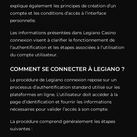
explique également les principes de création d’un
compte et les conditions d’accès à l’interface
personnelle.
Les informations présentées dans Legiano Casino
connexion visent à clarifier le fonctionnement de
l’authentification et les étapes associées à l’utilisation
du compte utilisateur.
COMMENT SE CONNECTER À LEGIANO ?
La procédure de Legiano connexion repose sur un
processus d’authentification standard utilisé sur les
plateformes en ligne. L’utilisateur doit accéder à la
page d’identification et fournir les informations
nécessaires pour valider l’accès à son compte.
La procédure comprend généralement les étapes
suivantes :