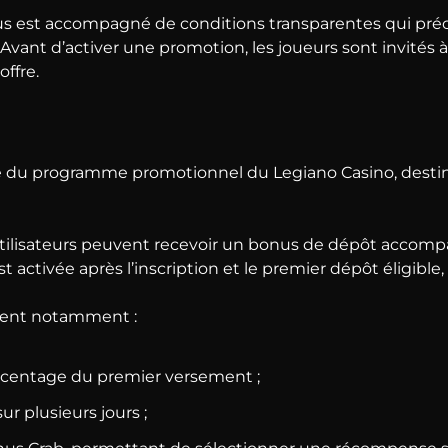
est accompagné de conditions transparentes qui précise
. Avant d’activer une promotion, les joueurs sont invités 
ffre.
le du programme promotionnel du Legiano Casino, destin
tilisateurs peuvent recevoir un bonus de dépôt accompa
st activée après l’inscription et le premier dépôt éligib
nent notamment :
centage du premier versement ;
r plusieurs jours ;