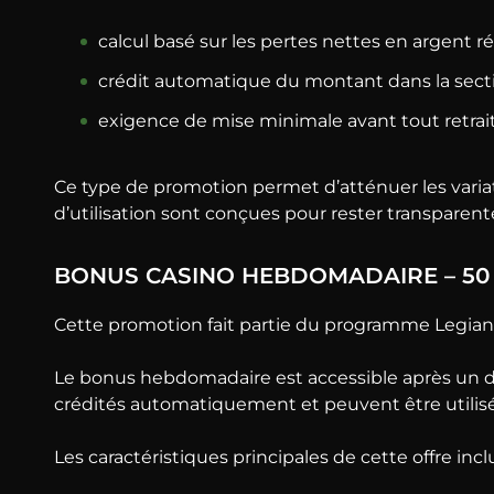
calcul basé sur les pertes nettes en argent rée
crédit automatique du montant dans la secti
exigence de mise minimale avant tout retrait
Ce type de promotion permet d’atténuer les variatio
d’utilisation sont conçues pour rester transparen
BONUS CASINO HEBDOMADAIRE – 50 
Cette promotion fait partie du programme Legiano
Le bonus hebdomadaire est accessible après un dép
crédités automatiquement et peuvent être utilisé
Les caractéristiques principales de cette offre incl