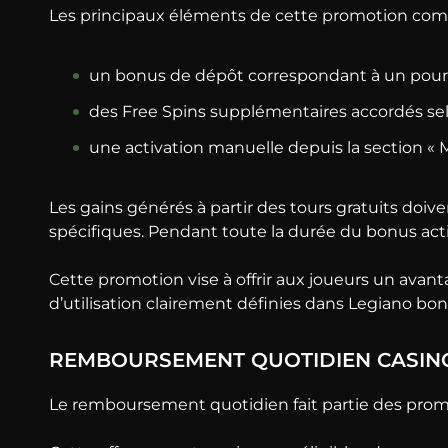
Les principaux éléments de cette promotion com
un bonus de dépôt correspondant à un pour
des Free Spins supplémentaires accordés se
une activation manuelle depuis la section «
Les gains générés à partir des tours gratuits doiv
spécifiques. Pendant toute la durée du bonus act
Cette promotion vise à offrir aux joueurs un avan
d’utilisation clairement définies dans Legiano bon
REMBOURSEMENT QUOTIDIEN CASINO – 
Le remboursement quotidien fait partie des promo