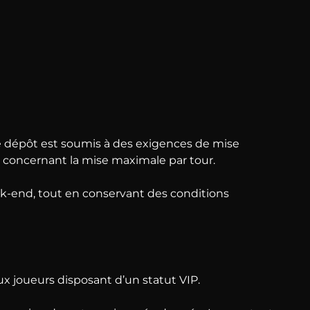
 de dépôt est soumis à des exigences de mise
t concernant la mise maximale par tour.
ek-end, tout en conservant des conditions
x joueurs disposant d’un statut VIP.