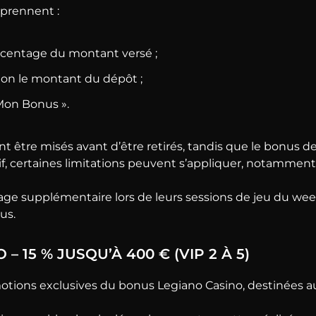
prennent :
centage du montant versé ;
lon le montant du dépôt ;
 Mon Bonus ».
ent être misés avant d’être retirés, tandis que le bonus
if, certaines limitations peuvent s’appliquer, notammen
tage supplémentaire lors de leurs sessions de jeu du we
us.
15 % JUSQU’À 400 € (VIP 2 À 5)
tions exclusives du bonus Legiano Casino, destinées au