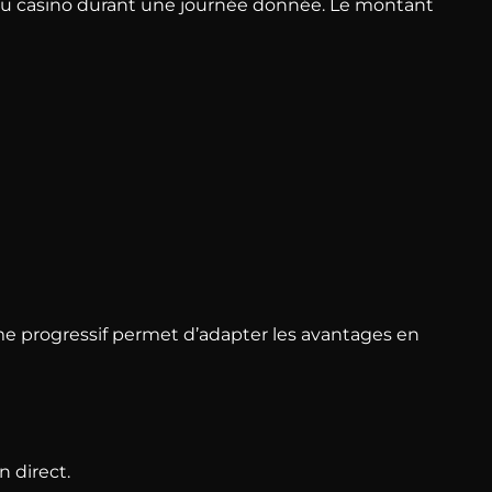
s au casino durant une journée donnée. Le montant
 progressif permet d’adapter les avantages en
 direct.