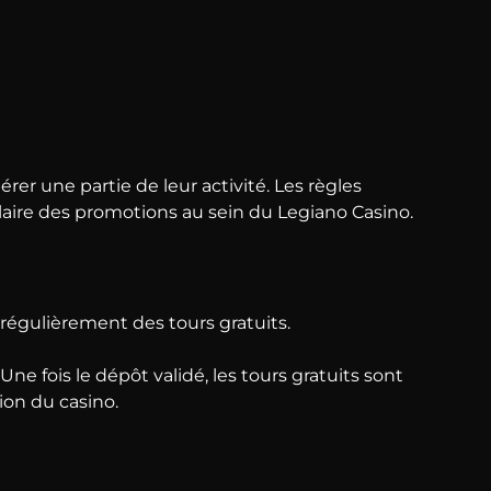
rer une partie de leur activité. Les règles
laire des promotions au sein du Legiano Casino.
régulièrement des tours gratuits.
e fois le dépôt validé, les tours gratuits sont
ion du casino.