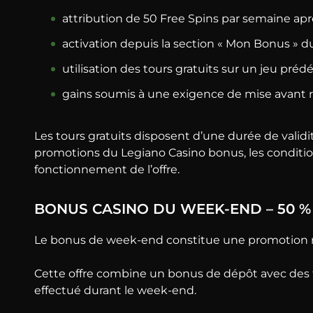
attribution de 50 Free Spins par semaine aprè
activation depuis la section « Mon Bonus » du 
utilisation des tours gratuits sur un jeu prédéf
gains soumis à une exigence de mise avant re
Les tours gratuits disposent d’une durée de validit
promotions du Legiano Casino bonus, les condition
fonctionnement de l’offre.
BONUS CASINO DU WEEK-END – 50 % 
Le bonus de week-end constitue une promotion 
Cette offre combine un bonus de dépôt avec des t
effectué durant le week-end.