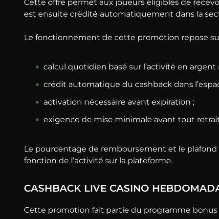
Cette offre permet aux joueurs éligibles de recev
est ensuite crédité automatiquement dans la sec
Le fonctionnement de cette promotion repose sur 
calcul quotidien basé sur l’activité en argent r
crédit automatique du cashback dans l’espa
activation nécessaire avant expiration ;
exigence de mise minimale avant tout retrait
Le pourcentage de remboursement et le plafond 
fonction de l’activité sur la plateforme.
CASHBACK LIVE CASINO HEBDOMADAIR
Cette promotion fait partie du programme bonus L