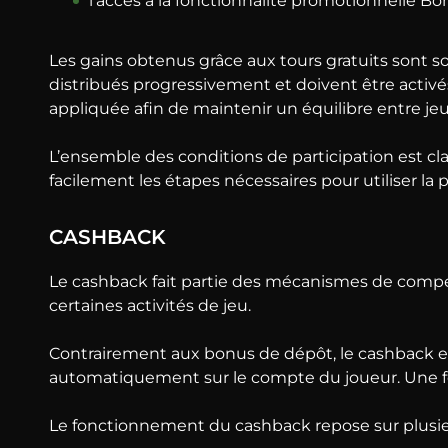
l’accès à la fonctionnalité promotionnelle 
Les gains obtenus grâce aux tours gratuits sont so
distribués progressivement et doivent être activé
appliquée afin de maintenir un équilibre entre j
L’ensemble des conditions de participation est cl
facilement les étapes nécessaires pour utiliser la
CASHBACK
Le cashback fait partie des mécanismes de compe
certaines activités de jeu.
Contrairement aux bonus de dépôt, le cashback es
automatiquement sur le compte du joueur. Une fo
Le fonctionnement du cashback repose sur plusieu