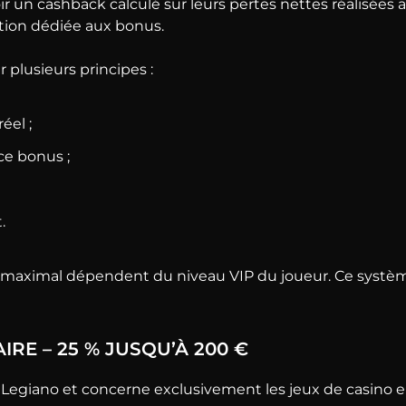
oir un cashback calculé sur leurs pertes nettes réalisée
tion dédiée aux bonus.
plusieurs principes :
éel ;
ce bonus ;
.
maximal dépendent du niveau VIP du joueur. Ce système
E – 25 % JUSQU’À 200 €
egiano et concerne exclusivement les jeux de casino en